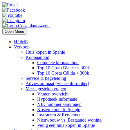
Open Menu
HOME
Verkoop
Huis kopen in Spanje
Koopaanbod
Complete koopaanbod
Top 10 Costa Blanca < 300k
Top 10 Costa Cálida < 300k
Service & begeleiding
Advies op maat (wensenformulier)
Meest gestelde vragen
Vragen overzicht
Hypotheek informatie
NIE-nummer aanvragen
Kosten koper in Spanje
Investeren & Rendement
Nieuwbouw vs. Bestaande woning
Veilig een huis kopen in Spanje