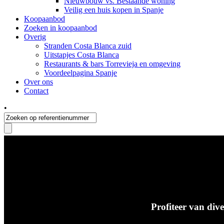
Nieuwbouw vs. Bestaande woning
Veilig een huis kopen in Spanje
Koopaanbod
Zoeken in koopaanbod
Overig
Stranden Costa Blanca zuid
Uitstapjes Costa Blanca
Restaurants & bars Torrevieja en omgeving
Voordeelpagina Spanje
Over ons
Contact
•
Profiteer van div