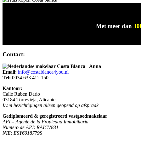
Met meer dan
30
Contact:
Email:
info@costablanca4you.nl
Tel:
0034 633 412 150
Kantoor:
Calle Ruben Dario
03184 Torrevieja, Alicante
I.v.m bezichtigingen alleen geopend op afspraak
Gediplomeerd & geregistreerd vastgoedmakelaar
API – Agente de la Propiedad Inmobiliaria
Numero de API: RAICV831
NIE: ESY6018779S