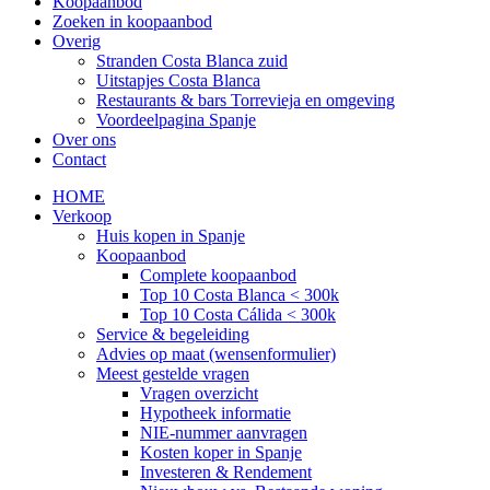
Koopaanbod
Zoeken in koopaanbod
Overig
Stranden Costa Blanca zuid
Uitstapjes Costa Blanca
Restaurants & bars Torrevieja en omgeving
Voordeelpagina Spanje
Over ons
Contact
HOME
Verkoop
Huis kopen in Spanje
Koopaanbod
Complete koopaanbod
Top 10 Costa Blanca < 300k
Top 10 Costa Cálida < 300k
Service & begeleiding
Advies op maat (wensenformulier)
Meest gestelde vragen
Vragen overzicht
Hypotheek informatie
NIE-nummer aanvragen
Kosten koper in Spanje
Investeren & Rendement