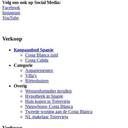
Volg ons ook op Social Media:
Facebook
Instagram
YouTube
Verkoop
Koopaanbod Spanje
Costa Blanca zuid
Costa Calida
Categorie
Appartementen
Villa’s
Rijtjeshuizen
Overig
Wensenformulier invullen
Hypotheek in Spanje
Huis kopen in Torrevieja
Nieuwbouw Costa Blanca
Tweede woning aan de Costa Blanca
NL makelaar Torrevieja
Verhuur