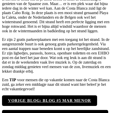
genieten van de Spaanse zon. Maar… er is een plek waar dat bijna
iedere dag in de winter wel kan. Aan de Costa Blanca zuid ligt de
plaats Cabo Roig. In deze plaats is een mooi strand genaamd Playa
la Caleta, onder de Nederlanders en de Belgen ook wel het
winterstrand genoemd. Dit strand heeft een perfecte ligging met een
hoge rotswand. Het is er bijna altijd windstil waardoor de mensen
ook in de wintermaanden in badkleding op het strand liggen.
Er zijn 2 gratis parkeerplaatsen met een toegang tot het strand. In de
aangrenzende buurt is ook genoeg gratis parkeergelegenheid. Via
een aantal trappen naar beneden komt u op het heerlijke zandstrand.
Er zijn ligbedjes, parasols, horeca, openbare toiletten en een EHBO
post en dat heel het jaar door. Wat ook erg leuk is aan dit strand is
dat er in de weekenden vaak live muziek is. Op de zaterdag en
zondag middag genieten veel mensen van de zon, livemuziek en een
lekker drankje erbij.
Een
TIP
voor mensen die op vakantie komen naar de Costa Blanca
zuid, ga zeker een middagje naar dit strand want hier beleef je het
echt vakantiegevoel!
VORIGE BLOG: BLOG #5 MAR MENOR